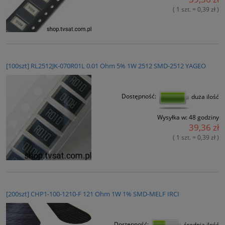
( 1 szt. = 0,39 zł )
[100szt] RL2512JK-070R01L 0.01 Ohm 5% 1W 2512 SMD-2512 YAGEO
Dostępność:
duża ilość
Wysyłka w:
48 godziny
39,36 zł
( 1 szt. = 0,39 zł )
[200szt] CHP1-100-1210-F 121 Ohm 1W 1% SMD-MELF IRCI
Dostępność:
średnia ilość