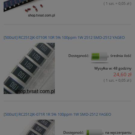
( 1 szt. = 0,05 zł )
[500szt] RC2512JK-0710R 10R 5% 100ppm 1W 2512 SMD-2512 YAGEO
Dostępność:
średnia ilość
Wysyłka w:
48 godziny
24,60 zł
( 1 szt. = 0,05 zł )
[500szt] RC2512JK-071R 1R 5% 100ppm 1W SMD-2512 YAGEO
Dostępność:
na wyczerpaniu