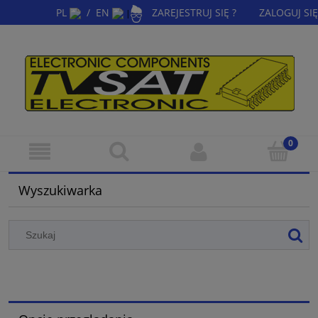
PL
/
EN
ZAREJESTRUJ SIĘ ?
ZALOGUJ SIĘ
|
Wyszukiwarka