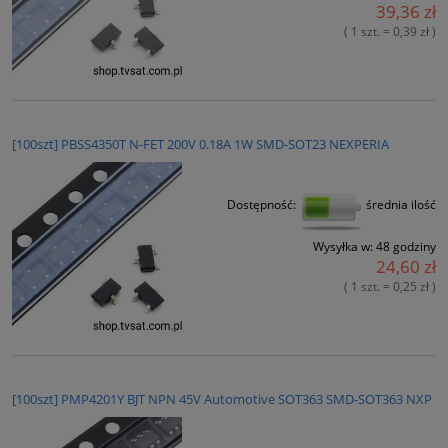
39,36 zł
( 1 szt. = 0,39 zł )
[100szt] PBSS4350T N-FET 200V 0.18A 1W SMD-SOT23 NEXPERIA
Dostępność:
średnia ilość
Wysyłka w:
48 godziny
24,60 zł
( 1 szt. = 0,25 zł )
[100szt] PMP4201Y BJT NPN 45V Automotive SOT363 SMD-SOT363 NXP