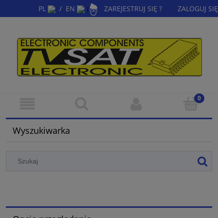
PL
/
EN
ZAREJESTRUJ SIĘ ?
ZALOGUJ SIĘ
|
Wyszukiwarka