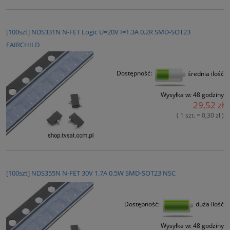
[100szt] NDS331N N-FET Logic U=20V I=1.3A 0.2R SMD-SOT23
FAIRCHILD
Dostępność:
średnia ilość
Wysyłka w:
48 godziny
29,52 zł
( 1 szt. = 0,30 zł )
[100szt] NDS355N N-FET 30V 1.7A 0.5W SMD-SOT23 NSC
Dostępność:
duża ilość
Wysyłka w:
48 godziny