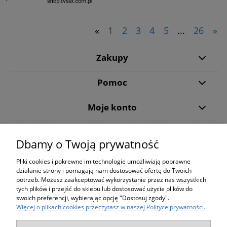
«
1
2
3
4
5
...
26
»
Zakupy
Pomoc
Moje konto
Informacje
Dbamy o Twoją prywatność
Użytkowanie sklepu oznacza zgodę na wykorzystywanie plików cookies.
Pliki cookies i pokrewne im technologie umożliwiają poprawne
Szczegółowe informacje w
Polityce prywatności
.
działanie strony i pomagają nam dostosować ofertę do Twoich
PODANE CENY NA STRONIE DOTYCZĄ WYŁĄCZNIE ZAKUPÓW ZA
potrzeb. Możesz zaakceptować wykorzystanie przez nas wszystkich
POŚREDNICTWEM STRONY shop.tvsat.com.pl !
tych plików i przejść do sklepu lub dostosować użycie plików do
Using the
store
means
consent to the use
of cookies
.
For details,
swoich preferencji, wybierając opcję "Dostosuj zgody".
see our
Privacy Policy
.
Więcej o plikach cookies przeczytasz w naszej Polityce prywatności.
THE PRICES ON THE SITE APPLY ONLY TO PURCHASING THROUGH
THE SITE shop.tvsat.com.pl !