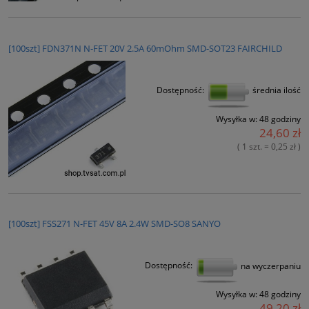
[100szt] FDN371N N-FET 20V 2.5A 60mOhm SMD-SOT23 FAIRCHILD
Dostępność:
średnia ilość
Wysyłka w:
48 godziny
24,60 zł
( 1 szt. = 0,25 zł )
[100szt] FSS271 N-FET 45V 8A 2.4W SMD-SO8 SANYO
Dostępność:
na wyczerpaniu
Wysyłka w:
48 godziny
49,20 zł