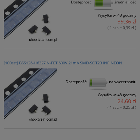
Dostępność:
średnia ilość
Wysyłka w:
48 godziny
39,36 zł
( 1 szt. = 0,39 zł )
[100szt] BSS126-H6327 N-FET 600V 21mA SMD-SOT23 INFINEON
Dostępność:
na wyczerpaniu
Wysyłka w:
48 godziny
24,60 zł
( 1 szt. = 0,25 zł )