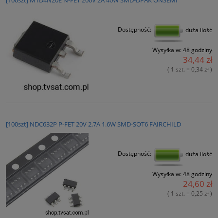
[100szt] MTD4N20E N-FET 200V 2A 40W SMD-DPAK ONSEMI
Dostępność:
duża ilość
Wysyłka w:
48 godziny
34,44 zł
( 1 szt. = 0,34 zł )
[100szt] NDC632P P-FET 20V 2.7A 1.6W SMD-SOT6 FAIRCHILD
Dostępność:
duża ilość
Wysyłka w:
48 godziny
24,60 zł
( 1 szt. = 0,25 zł )