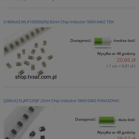
[1400szt] MLK1005S82NJ 82nH Chip Inductor SMD-0402 TDK
Dostępność:
średnia ilość
Wysyłka w:
48 godziny
20,66 zł
( 1 szt. = 0,01 zł )
[200szt] ELJRF22NJF 22nH Chip Inductor SMD-0402 PANASONIC
Dostępność:
duża ilość
Wysyłka w:
48 godziny
29,52 zł