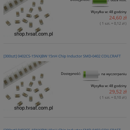
Wysyłka w:
48 godziny
24,60 zł
( 1 szt. = 0,12 zł )
[300szt] 0402CS-15NXJBW 15nH Chip Inductor SMD-0402 COILCRAFT
Dostępność:
na wyczerpaniu
Wysyłka w:
48 godziny
29,52 zł
( 1 szt. = 0,10 zł )