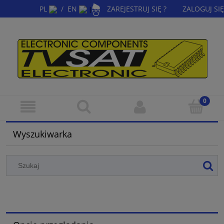
PL
/
EN
ZAREJESTRUJ SIĘ ?
ZALOGUJ SIĘ
|
Wyszukiwarka