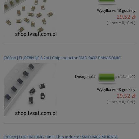
Wysyłka w:
48 godziny
29,52 zł
( 1 szt. = 0,10 zł )
[300szt] ELJRF8N2JF 8.2nH Chip Inductor SMD-0402 PANASONIC
Dostępność:
duża ilość
Wysyłka w:
48 godziny
29,52 zł
( 1 szt. = 0,10 zł )
[300szt] LQP10A10NG 10nH Chip Inductor SMD-0402 MURATA