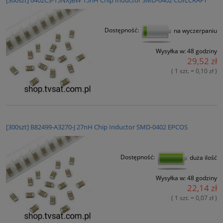
[300szt] 0402CS-15NXJBW 15nH Chip Inductor SMD-0402 COILCRAFT
Dostępność:
na wyczerpaniu
Wysyłka w:
48 godziny
29,52 zł
( 1 szt. = 0,10 zł )
[300szt] B82499-A3270-J 27nH Chip Inductor SMD-0402 EPCOS
Dostępność:
duża ilość
Wysyłka w:
48 godziny
22,14 zł
( 1 szt. = 0,07 zł )