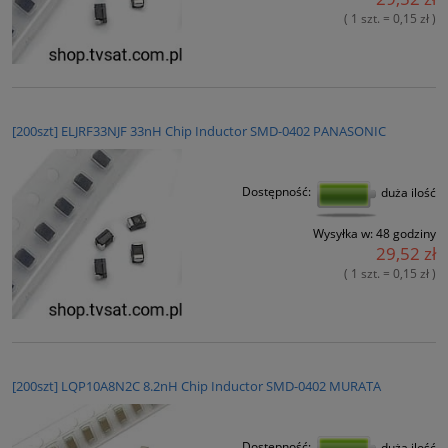
( 1 szt. = 0,15 zł )
[200szt] ELJRF33NJF 33nH Chip Inductor SMD-0402 PANASONIC
Dostępność:
duża ilość
Wysyłka w:
48 godziny
29,52 zł
( 1 szt. = 0,15 zł )
[200szt] LQP10A8N2C 8.2nH Chip Inductor SMD-0402 MURATA
Dostępność:
duża ilość