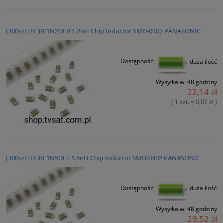
[300szt] ELJRF1N2DFB 1.2nH Chip Inductor SMD-0402 PANASONIC
Dostępność:
duża ilość
Wysyłka w:
48 godziny
22,14 zł
( 1 szt. = 0,07 zł )
[300szt] ELJRF1N5DF2 1.5nH Chip Inductor SMD-0402 PANASONIC
Dostępność:
duża ilość
Wysyłka w:
48 godziny
29,52 zł