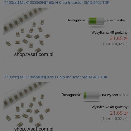
[1100szt] MLK1005S68NJT 68nH Chip Inductor SMD-0402 TDK
Dostępność:
średnia ilość
Wysyłka w:
48 godziny
21,65 zł
( 1 szt. = 0,02 zł )
[1100szt] MLK1005S82NJ 82nH Chip Inductor SMD-0402 TDK
Dostępność:
na wyczerpaniu
Wysyłka w:
48 godziny
21,65 zł
( 1 szt. = 0,02 zł )