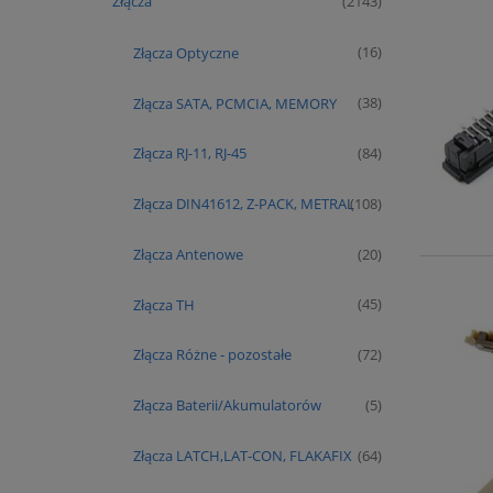
Złącza
(2143)
Złącza Optyczne
(16)
Złącza SATA, PCMCIA, MEMORY
(38)
Złącza RJ-11, RJ-45
(84)
Złącza DIN41612, Z-PACK, METRAL
(108)
Złącza Antenowe
(20)
Złącza TH
(45)
Złącza Różne - pozostałe
(72)
Złącza Baterii/Akumulatorów
(5)
Złącza LATCH,LAT-CON, FLAKAFIX
(64)