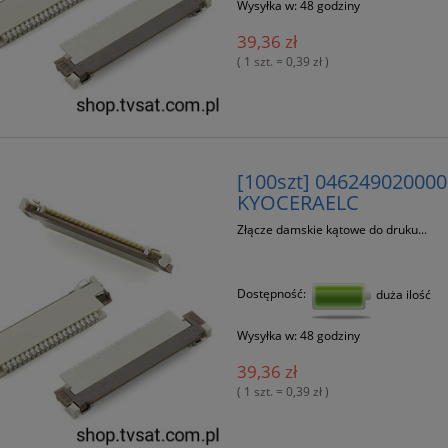
Wysyłka w:
48 godziny
39,36 zł
( 1 szt. = 0,39 zł )
[100szt] 046249020000
KYOCERAELC
Złącze damskie kątowe do druku...
Dostępność:
duża ilość
Wysyłka w:
48 godziny
39,36 zł
( 1 szt. = 0,39 zł )