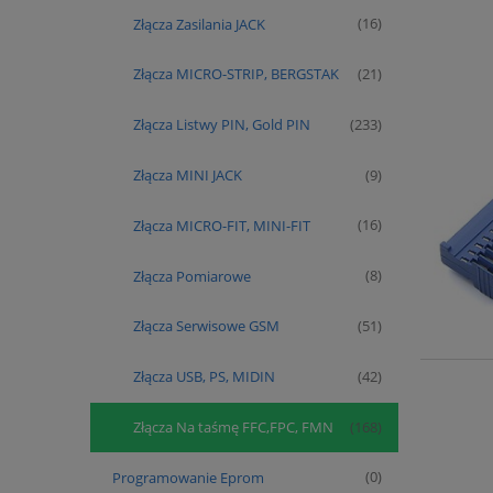
Złącza Zasilania JACK
(16)
Złącza MICRO-STRIP, BERGSTAK
(21)
Złącza Listwy PIN, Gold PIN
(233)
Złącza MINI JACK
(9)
Złącza MICRO-FIT, MINI-FIT
(16)
Złącza Pomiarowe
(8)
Złącza Serwisowe GSM
(51)
Złącza USB, PS, MIDIN
(42)
Złącza Na taśmę FFC,FPC, FMN
(168)
Programowanie Eprom
(0)