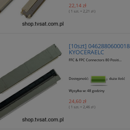
22,14 zł
( 1 szt. = 2,21 zł )
[10szt] 0462880600018
KYOCERAELC
FFC & FPC Connectors 80 Positi...
Dostępność:
duża ilość
Wysyłka w:
48 godziny
24,60 zł
( 1 szt. = 2,46 zł )