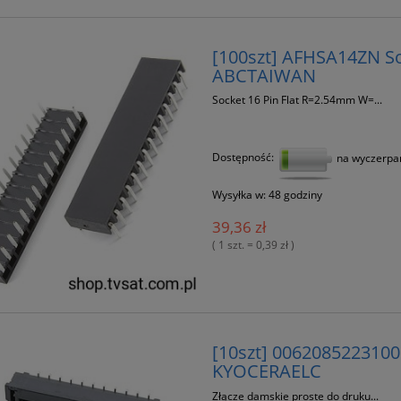
[100szt] AFHSA14ZN So
ABCTAIWAN
Socket 16 Pin Flat R=2.54mm W=...
Dostępność:
na wyczerpa
Wysyłka w:
48 godziny
39,36 zł
( 1 szt. = 0,39 zł )
[10szt] 0062085223100
KYOCERAELC
Złącze damskie proste do druku...