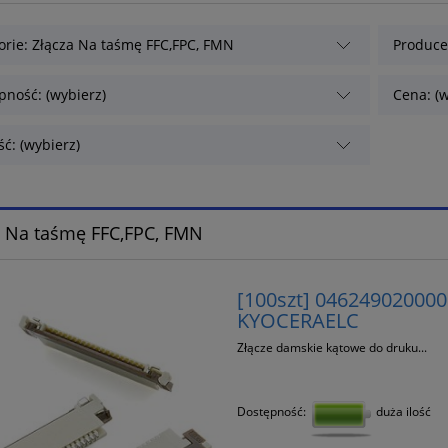
orie: Złącza Na taśmę FFC,FPC, FMN
Producen
pność: (wybierz)
Cena: (w
ć: (wybierz)
a Na taśmę FFC,FPC, FMN
[100szt] 046249020000
KYOCERAELC
Złącze damskie kątowe do druku...
Dostępność:
duża ilość