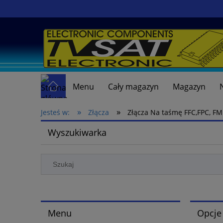
Menu
Cały magazyn
Magazyn
»
»
Jesteś w:
Złącza
Złącza Na taśmę FFC,FPC, F
Wyszukiwarka
Menu
Opcje