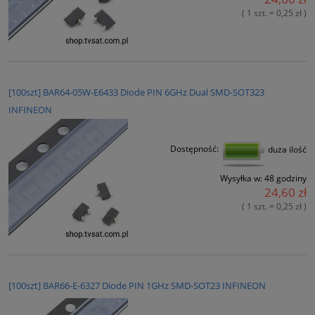
( 1 szt. = 0,25 zł )
[100szt] BAR64-05W-E6433 Diode PIN 6GHz Dual SMD-SOT323
INFINEON
Dostępność:
duża ilość
Wysyłka w:
48 godziny
24,60 zł
( 1 szt. = 0,25 zł )
[100szt] BAR66-E-6327 Diode PIN 1GHz SMD-SOT23 INFINEON