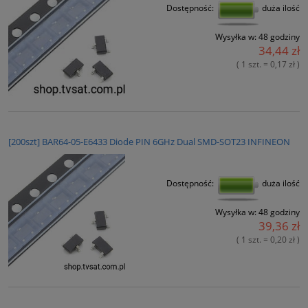
Dostępność:
duża ilość
Wysyłka w:
48 godziny
34,44 zł
( 1 szt. = 0,17 zł )
[200szt] BAR64-05-E6433 Diode PIN 6GHz Dual SMD-SOT23 INFINEON
Dostępność:
duża ilość
Wysyłka w:
48 godziny
39,36 zł
( 1 szt. = 0,20 zł )