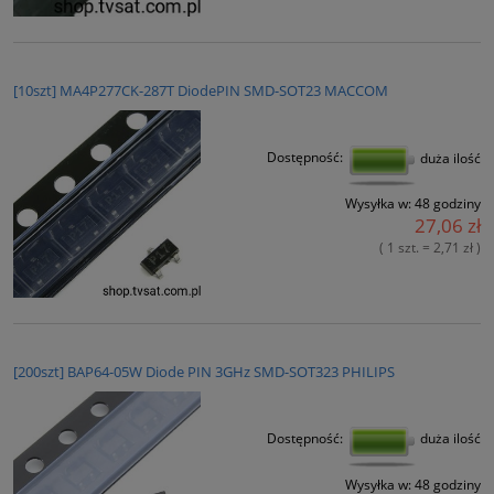
[10szt] MA4P277CK-287T DiodePIN SMD-SOT23 MACCOM
Dostępność:
duża ilość
Wysyłka w:
48 godziny
27,06 zł
( 1 szt. = 2,71 zł )
[200szt] BAP64-05W Diode PIN 3GHz SMD-SOT323 PHILIPS
Dostępność:
duża ilość
Wysyłka w:
48 godziny