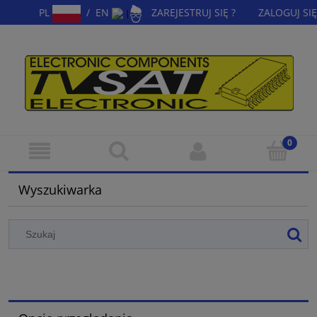
PL
/
EN
ZAREJESTRUJ SIĘ ?
ZALOGUJ SIĘ
|
Wyszukiwarka