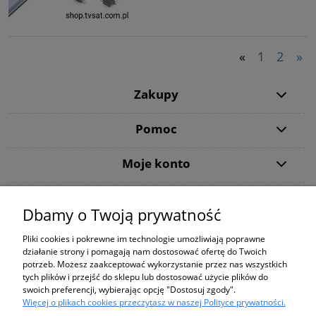
«
1
2
»
Zakupy
Pomoc
Moje konto
Informacje
Dbamy o Twoją prywatność
Użytkowanie sklepu oznacza zgodę na wykorzystywanie plików cookies.
Pliki cookies i pokrewne im technologie umożliwiają poprawne
Szczegółowe informacje w
Polityce prywatności
.
działanie strony i pomagają nam dostosować ofertę do Twoich
PODANE CENY NA STRONIE DOTYCZĄ WYŁĄCZNIE ZAKUPÓW ZA
potrzeb. Możesz zaakceptować wykorzystanie przez nas wszystkich
POŚREDNICTWEM STRONY shop.tvsat.com.pl !
tych plików i przejść do sklepu lub dostosować użycie plików do
Using the
store
means
consent to the use
of cookies
.
For details,
swoich preferencji, wybierając opcję "Dostosuj zgody".
see our
Privacy Policy
.
Więcej o plikach cookies przeczytasz w naszej Polityce prywatności.
THE PRICES ON THE SITE APPLY ONLY TO PURCHASING THROUGH