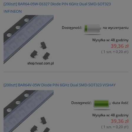
[200szt] BAR64-05W-E6327 Diode PIN 6GHz Dual SMD-SOT323
INFINEON
Dostępność:
na wyczerpaniu
Wysyłka w:
48 godziny
39,36 zł
( 1 szt. = 0,20 zł )
[200szt] BAR64V-05W Diode PIN 6GHz Dual SMD-SOT323 VISHAY
Dostępność:
duża ilość
Wysyłka w:
48 godziny
39,36 zł
( 1 szt. = 0,20 zł )