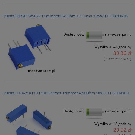
[10szt] RJR26FW502R Trimmpoti 5k Ohm 12 Turns 0.25W THT BOURNS
Dostępność:
na wyczerpaniu
Wysyłka w:
48 godziny
39,36 zł
( 1 szt. = 3,94 zł )
[10szt] T18471KT10 T19P Cermet Trimmer 470 Ohm 10% THT SFERNICE
Dostępność:
na wyczerpaniu
Wysyłka w:
48 godziny
29,52 zł