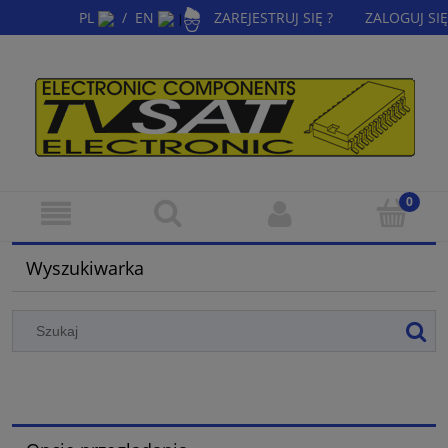
PL
/
EN
ZAREJESTRUJ SIĘ ?
ZALOGUJ SIĘ
|
Wyszukiwarka