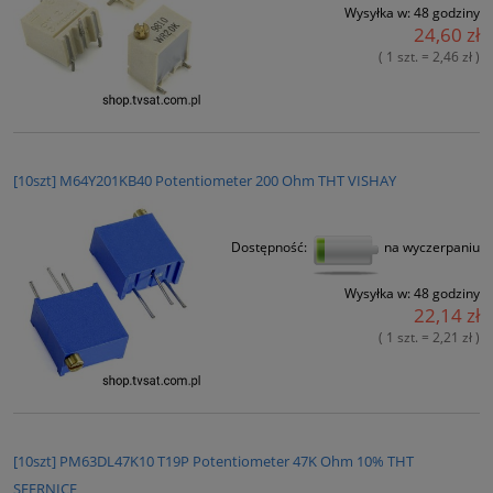
Wysyłka w:
48 godziny
24,60 zł
( 1 szt. = 2,46 zł )
[10szt] M64Y201KB40 Potentiometer 200 Ohm THT VISHAY
Dostępność:
na wyczerpaniu
Wysyłka w:
48 godziny
22,14 zł
( 1 szt. = 2,21 zł )
[10szt] PM63DL47K10 T19P Potentiometer 47K Ohm 10% THT
SFERNICE