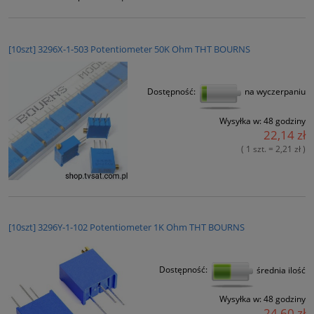
[10szt] 3296X-1-503 Potentiometer 50K Ohm THT BOURNS
Dostępność:
na wyczerpaniu
Wysyłka w:
48 godziny
22,14 zł
( 1 szt. = 2,21 zł )
[10szt] 3296Y-1-102 Potentiometer 1K Ohm THT BOURNS
Dostępność:
średnia ilość
Wysyłka w:
48 godziny
24,60 zł