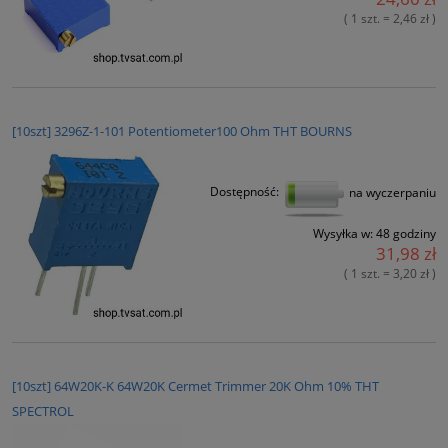
( 1 szt. = 2,46 zł )
[10szt] 3296Z-1-101 Potentiometer100 Ohm THT BOURNS
Dostępność:
na wyczerpaniu
Wysyłka w:
48 godziny
31,98 zł
( 1 szt. = 3,20 zł )
[10szt] 64W20K-K 64W20K Cermet Trimmer 20K Ohm 10% THT
SPECTROL