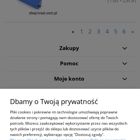
( 1 szt. = 2,95 zł )
«
1
2
3
4
5
6
»
Zakupy
Pomoc
Moje konto
Informacje
Dbamy o Twoją prywatność
Użytkowanie sklepu oznacza zgodę na wykorzystywanie plików cookies.
Pliki cookies i pokrewne im technologie umożliwiają poprawne
Szczegółowe informacje w
Polityce prywatności
.
działanie strony i pomagają nam dostosować ofertę do Twoich
PODANE CENY NA STRONIE DOTYCZĄ WYŁĄCZNIE ZAKUPÓW ZA
potrzeb. Możesz zaakceptować wykorzystanie przez nas wszystkich
POŚREDNICTWEM STRONY shop.tvsat.com.pl !
tych plików i przejść do sklepu lub dostosować użycie plików do
Using the
store
means
consent to the use
of cookies
.
For details,
swoich preferencji, wybierając opcję "Dostosuj zgody".
see our
Privacy Policy
.