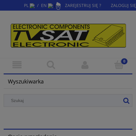
PL
/
EN
ZAREJESTRUJ SIĘ ?
ZALOGUJ SIĘ
|
Wyszukiwarka