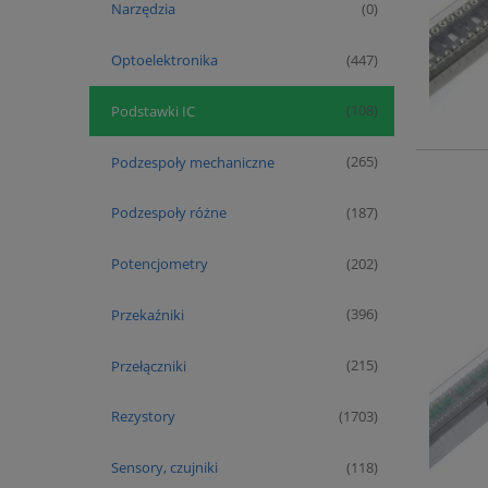
Narzędzia
(0)
Optoelektronika
(447)
Podstawki IC
(108)
Podzespoły mechaniczne
(265)
Podzespoły różne
(187)
Potencjometry
(202)
Przekaźniki
(396)
Przełączniki
(215)
Rezystory
(1703)
Sensory, czujniki
(118)