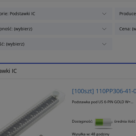
orie: Podstawki IC
Producen
pność: (wybierz)
Cena: (w
ć: (wybierz)
awki IC
[100szt] 110PP306-41-
Podstawka pod US 6-PIN GOLD W=...
Dostępność:
średnia ilość
Wysyłka w:
48 godziny