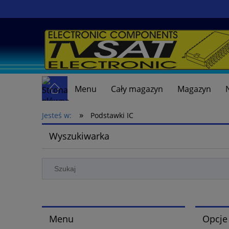
Menu
Cały magazyn
Magazyn
»
Jesteś w:
Podstawki IC
Wyszukiwarka
Menu
Opcje