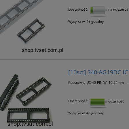
Dostępność:
na wyczerpa
Wysyłka w:
48 godziny
[10szt] 340-AG19DC I
Podstawka US 40-PIN W=15.24mm ...
Dostępność:
duża ilość
Wysyłka w:
48 godziny