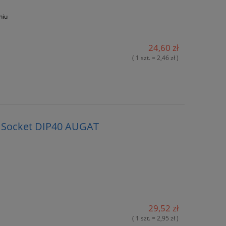
niu
24,60 zł
( 1 szt. = 2,46 zł )
C Socket DIP40 AUGAT
29,52 zł
( 1 szt. = 2,95 zł )