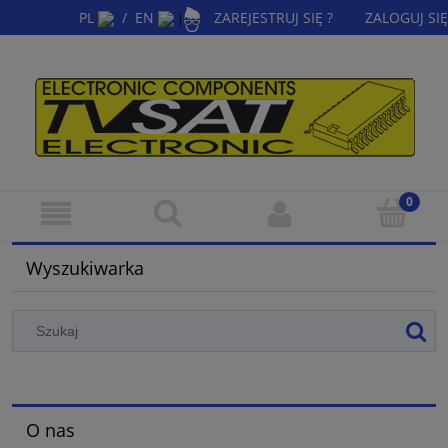
PL
/
EN
ZAREJESTRUJ SIĘ ?
ZALOGUJ SIĘ
|
Wyszukiwarka
O nas