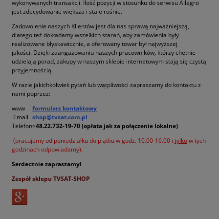
wykonywanych transakcji. Ilość pozycji w stosunku do serwisu Allegro
jest zdecydowanie większa i stale rośnie.
Zadowolenie naszych Klientów jest dla nas sprawą najważniejszą,
dlatego też dokładamy wszelkich starań, aby zamówienia były
realizowane błyskawicznie, a oferowany towar był najwyższej
jakości. Dzięki zaangażowaniu naszych pracowników, którzy chętnie
udzielają porad, zakupy w naszym sklepie internetowym stają się czystą
przyjemnością.
W razie jakichkolwiek pytań lub wątpliwości zapraszamy do kontaktu z
nami poprzez:
www
formularz kontaktowy
Email
shop@tvsat.com.pl
Telefon
+48.22.732-19-70 (opłata jak za połączenie lokalne)
(pracujemy od poniedziałku do piątku w godz. 10.00-16.00 i
tylko
w tych
godzinach odpowiadamy)
.
Serdecznie zapraszamy!
Zespół sklepu
TVSAT-SHOP