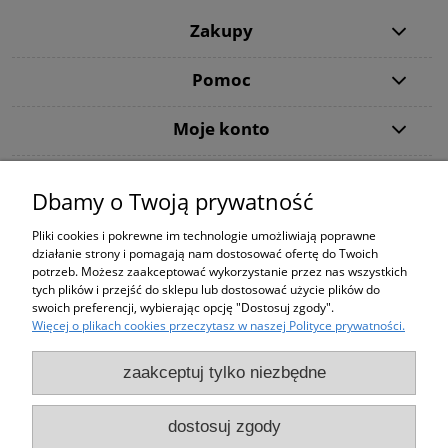
Zakupy
Pomoc
Moje konto
Informacje
Dbamy o Twoją prywatność
Użytkowanie sklepu oznacza zgodę na wykorzystywanie plików cookies.
Pliki cookies i pokrewne im technologie umożliwiają poprawne
Szczegółowe informacje w
Polityce prywatności
.
działanie strony i pomagają nam dostosować ofertę do Twoich
PODANE CENY NA STRONIE DOTYCZĄ WYŁĄCZNIE ZAKUPÓW ZA
potrzeb. Możesz zaakceptować wykorzystanie przez nas wszystkich
POŚREDNICTWEM STRONY shop.tvsat.com.pl !
tych plików i przejść do sklepu lub dostosować użycie plików do
Using the
store
means
consent to the use
of cookies
.
For details,
swoich preferencji, wybierając opcję "Dostosuj zgody".
see our
Privacy Policy
.
Więcej o plikach cookies przeczytasz w naszej Polityce prywatności.
THE PRICES ON THE SITE APPLY ONLY TO PURCHASING THROUGH
THE SITE shop.tvsat.com.pl !
Od 06.08.2026 Do 21.08.2026
zaakceptuj tylko niezbędne
Copyright © TV SAT ELECTRONIC 1984-2022, All Rights
przebywamy //na urlopie.
Reserved
dostosuj zgody
Wyślemy twoją paczkę po
Wszelkie prawa zastrzeżone, kopiowanie całości lub fragmentów -