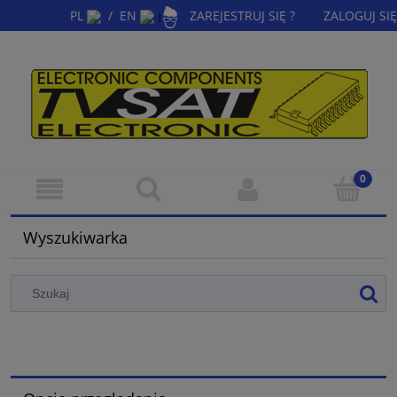
PL
/
EN
ZAREJESTRUJ SIĘ ?
ZALOGUJ SIĘ
|
Wyszukiwarka