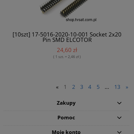
[10szt] 17-5016-2020-10-001 Socket 2x20
Pin SMD ELCOTOR
24,60 zł
( 1 szt. = 2,46 zł )
«
1
2
3
4
5
...
13
»
Zakupy
Pomoc
Moje konto