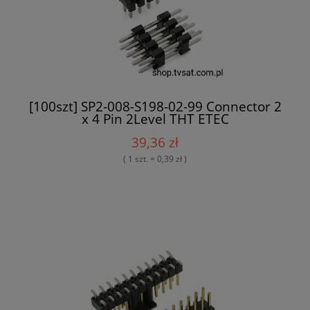
[100szt] SP2-008-S198-02-99 Connector 2
x 4 Pin 2Level THT ETEC
39,36 zł
( 1 szt. = 0,39 zł )