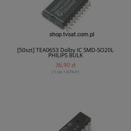
[50szt] TEA0653 Dolby IC SMD-SO20L
PHILIPS BULK
36,90 zł
( 1 szt. = 0,74 zł )