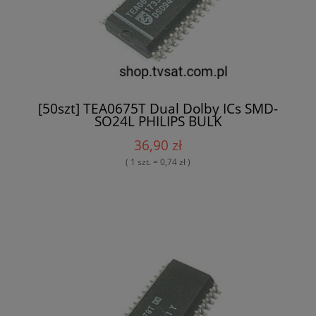
[50szt] TEA0675T Dual Dolby ICs SMD-
SO24L PHILIPS BULK
36,90 zł
( 1 szt. = 0,74 zł )