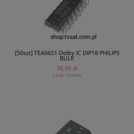
[50szt] TEA0651 Dolby IC DIP18 PHILIPS
BULK
36,90 zł
( 1 szt. = 0,74 zł )