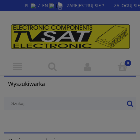
PL
/
EN
ZAREJESTRUJ SIĘ ?
ZALOGUJ SIĘ
|
Wyszukiwarka