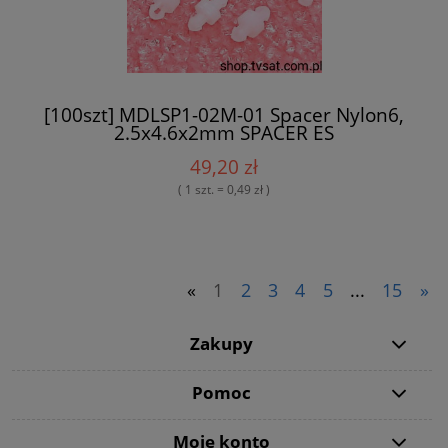
[100szt] MDLSP1-02M-01 Spacer Nylon6,
2.5x4.6x2mm SPACER ES
49,20 zł
( 1 szt. = 0,49 zł )
«
1
2
3
4
5
...
15
»
Zakupy
Pomoc
Moje konto