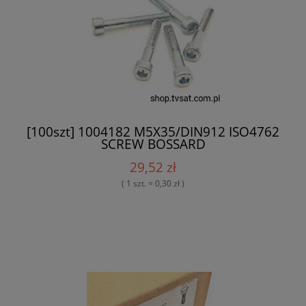
[100szt] 1004182 M5X35/DIN912 ISO4762
SCREW BOSSARD
29,52 zł
( 1 szt. = 0,30 zł )