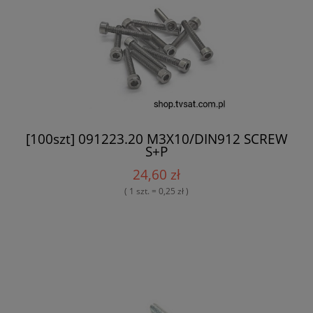
[100szt] 091223.20 M3X10/DIN912 SCREW
S+P
24,60 zł
( 1 szt. = 0,25 zł )