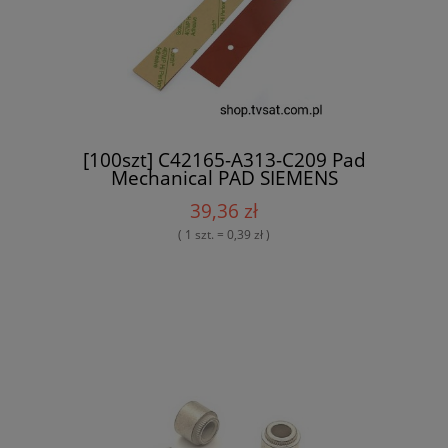
[100szt] C42165-A313-C209 Pad
Mechanical PAD SIEMENS
39,36 zł
( 1 szt. = 0,39 zł )