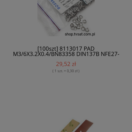
[100szt] 8113017 PAD
M3/6X3.2X0.4/BN83358 DIN137B NFE27-
620 PAD BOSSARD
29,52 zł
( 1 szt. = 0,30 zł )