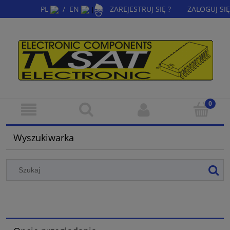
PL
/
EN
ZAREJESTRUJ SIĘ ?
ZALOGUJ SIĘ
|
Wyszukiwarka