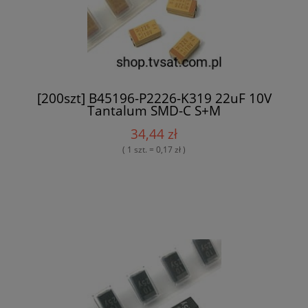
[200szt] B45196-P2226-K319 22uF 10V
Tantalum SMD-C S+M
34,44 zł
( 1 szt. = 0,17 zł )