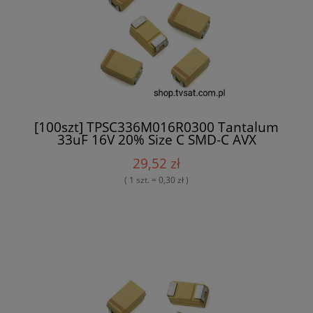
[100szt] TPSC336M016R0300 Tantalum
33uF 16V 20% Size C SMD-C AVX
29,52 zł
( 1 szt. = 0,30 zł )