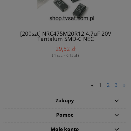
[200szt] NRC475M20R12 4.7uF 20V
Tantalum SMD-C NEC
29,52 zł
( 1 szt. = 0,15 zł )
«
1
2
3
»
Zakupy
Pomoc
Moje konto