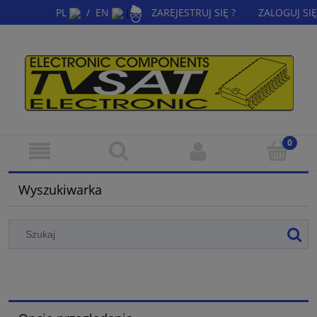
PL
/
EN
ZAREJESTRUJ SIĘ ?
ZALOGUJ SIĘ
|
Wyszukiwarka