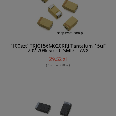
[100szt] TRJC156M020RRJ Tantalum 15uF
20V 20% Size C SMD-C AVX
29,52 zł
( 1 szt. = 0,30 zł )