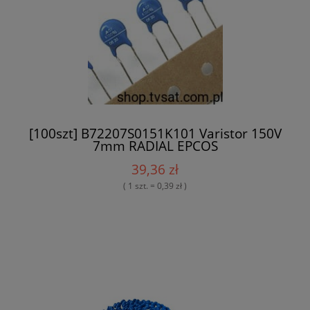
[100szt] B72207S0151K101 Varistor 150V
7mm RADIAL EPCOS
39,36 zł
( 1 szt. = 0,39 zł )