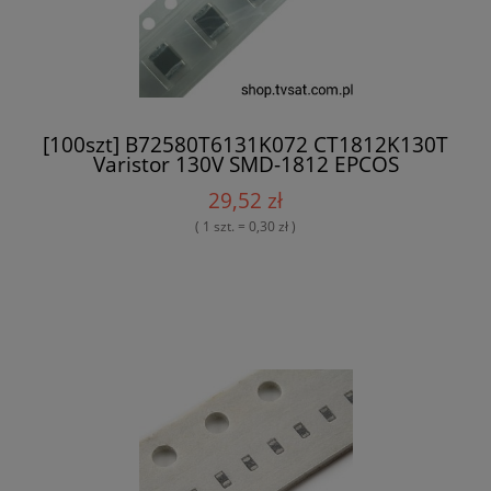
[100szt] B72580T6131K072 CT1812K130T
Varistor 130V SMD-1812 EPCOS
29,52 zł
( 1 szt. = 0,30 zł )