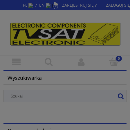
PL
/
EN
ZAREJESTRUJ SIĘ ?
ZALOGUJ SIĘ
|
Wyszukiwarka