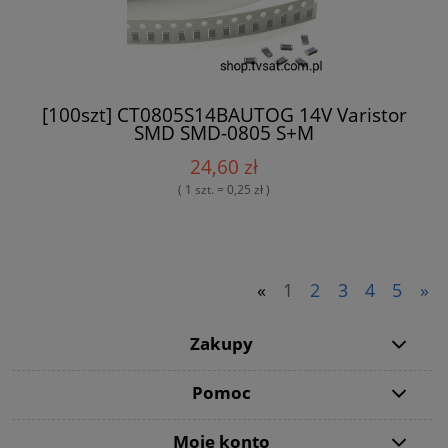
[100szt] CT0805S14BAUTOG 14V Varistor
SMD SMD-0805 S+M
24,60 zł
( 1 szt. = 0,25 zł )
«
1
2
3
4
5
»
Zakupy
Pomoc
Moje konto