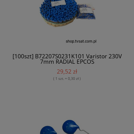
[100szt] B72207S0231K101 Varistor 230V
7mm RADIAL EPCOS
29,52 zł
( 1 szt. = 0,30 zł )