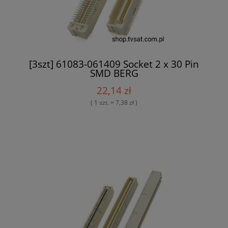
[3szt] 61083-061409 Socket 2 x 30 Pin
SMD BERG
22,14 zł
( 1 szt. = 7,38 zł )