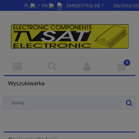
PL
/
EN
ZAREJESTRUJ SIĘ ?
ZALOGUJ SIĘ
|
Wyszukiwarka