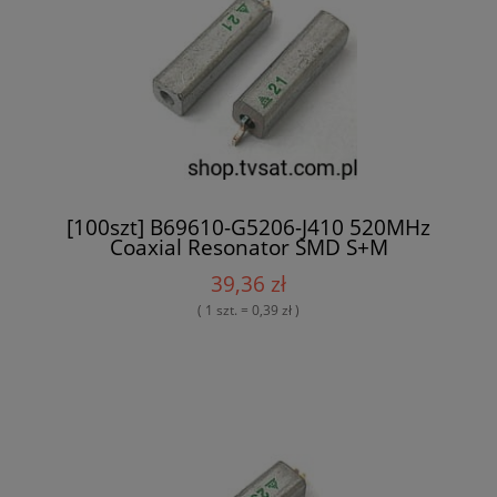
[100szt] B69610-G5206-J410 520MHz
Coaxial Resonator SMD S+M
39,36 zł
( 1 szt. = 0,39 zł )