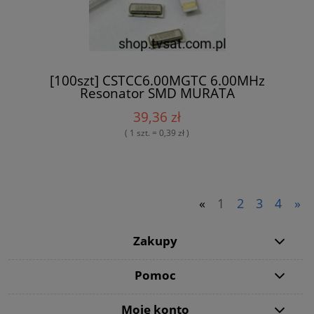
[100szt] CSTCC6.00MGTC 6.00MHz
Resonator SMD MURATA
39,36 zł
( 1 szt. = 0,39 zł )
«
1
2
3
4
»
Zakupy
Pomoc
Moje konto