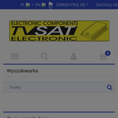
PL
/
EN
ZAREJESTRUJ SIĘ ?
ZALOGUJ SIĘ
|
Wyszukiwarka