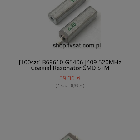
[100szt] B69610-G5406-J409 520MHz
Coaxial Resonator SMD S+M
39,36 zł
( 1 szt. = 0,39 zł )