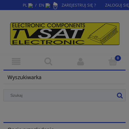
PL
/
EN
ZAREJESTRUJ SIĘ ?
ZALOGUJ SIĘ
|
Wyszukiwarka