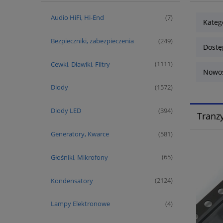
Audio HiFi, Hi-End
(7)
Kateg
Bezpieczniki, zabezpieczenia
(249)
Dostę
Cewki, Dławiki, Filtry
(1111)
Nowoś
Diody
(1572)
Diody LED
(394)
Tranz
Generatory, Kwarce
(581)
Głośniki, Mikrofony
(65)
Kondensatory
(2124)
Lampy Elektronowe
(4)