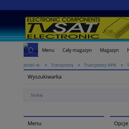
Menu
Cały magazyn
Magazyn
»
»
»
Jesteś w:
Tranzystory
Tranzystory NPN
Wyszukiwarka
Menu
Opcje