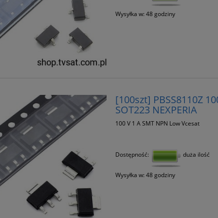
Wysyłka w:
48 godziny
[100szt] PBSS8110Z 1
SOT223 NEXPERIA
100 V 1 A SMT NPN Low Vcesat
Dostępność:
duża ilość
Wysyłka w:
48 godziny