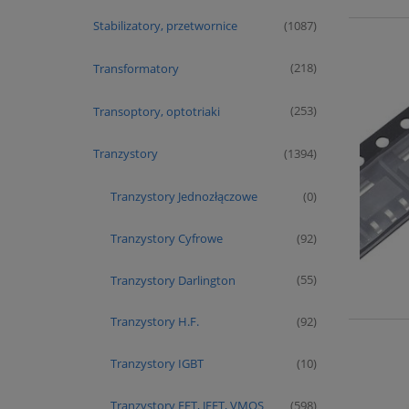
Stabilizatory, przetwornice
(1087)
Transformatory
(218)
Transoptory, optotriaki
(253)
Tranzystory
(1394)
Tranzystory Jednozłączowe
(0)
Tranzystory Cyfrowe
(92)
Tranzystory Darlington
(55)
Tranzystory H.F.
(92)
Tranzystory IGBT
(10)
Tranzystory FET, JFET, VMOS
(598)