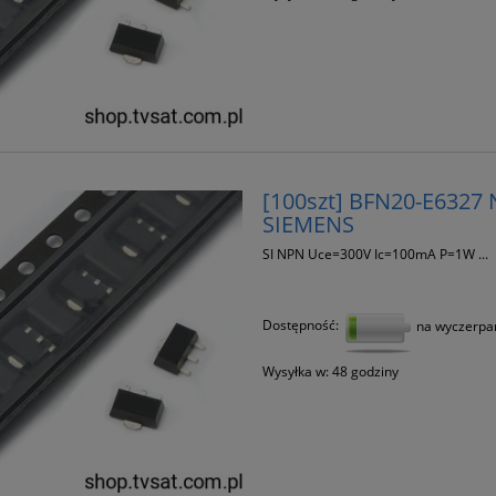
[100szt] BFN20-E6327
SIEMENS
SI NPN Uce=300V Ic=100mA P=1W ...
Dostępność:
na wyczerpa
Wysyłka w:
48 godziny