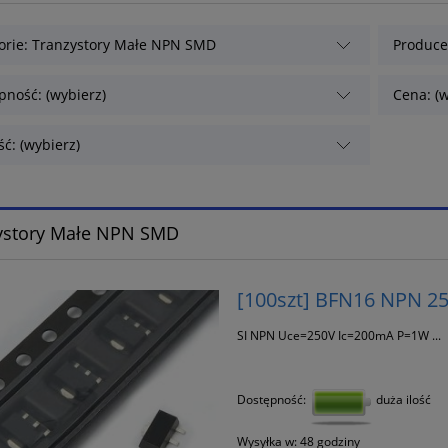
orie: Tranzystory Małe NPN SMD
Producen
pność: (wybierz)
Cena: (w
ć: (wybierz)
ystory Małe NPN SMD
[100szt] BFN16 NPN 
SI NPN Uce=250V Ic=200mA P=1W ...
Dostępność:
duża ilość
Wysyłka w:
48 godziny