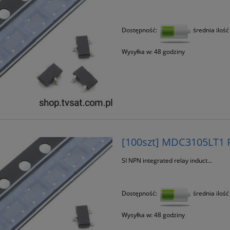
Dostępność:
średnia ilość
Wysyłka w:
48 godziny
[100szt] MDC3105LT1
SI NPN integrated relay induct...
Dostępność:
średnia ilość
Wysyłka w:
48 godziny