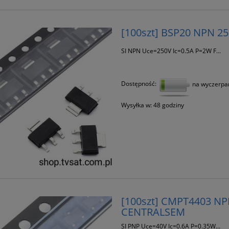
[100szt] BSP20 NPN 2
SI NPN Uce=250V Ic=0.5A P=2W F...
Dostępność:
na wyczerpa
Wysyłka w:
48 godziny
[100szt] CMPT4403 NP
CENTRALSEM
SI PNP Uce=40V Ic=0.6A P=0.35W...