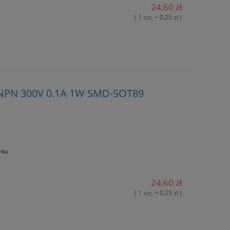
24,60 zł
( 1 szt. = 0,25 zł )
 NPN 300V 0.1A 1W SMD-SOT89
niu
24,60 zł
( 1 szt. = 0,25 zł )