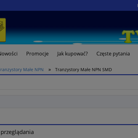
Nowości
Promocje
Jak kupować?
Częste pytania
»
Tranzystory Małe NPN
Tranzystory Małe NPN SMD
 przeglądania