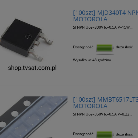
[100szt] MJD340T4 N
MOTOROLA
SI NPN Uce=300V Ic=0.5A P=15W...
Dostępność:
duża ilość
Wysyłka w:
48 godziny
[100szt] MMBT6517LT
MOTOROLA
SI NPN Uce=350V Ic=0.5A P=0.22...
Dostępność:
duża ilość