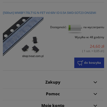
[500szt] MMBF170LT1G N-FET Vd 60V ID 0.5A SMD-SOT23 ONSEMI
Dostępność:
na wyczerpaniu
Wysyłka w:
48 godziny
24,60 zł
( 1 szt. = 0,05 zł )
do koszyka
Zakupy
Pomoc
Moje konto