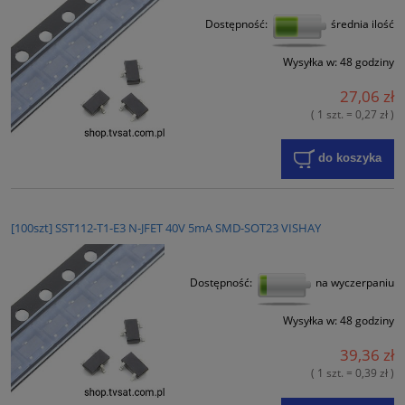
Dostępność:
średnia ilość
Wysyłka w:
48 godziny
27,06 zł
( 1 szt. = 0,27 zł )
do koszyka
[100szt] SST112-T1-E3 N-JFET 40V 5mA SMD-SOT23 VISHAY
Dostępność:
na wyczerpaniu
Wysyłka w:
48 godziny
39,36 zł
( 1 szt. = 0,39 zł )