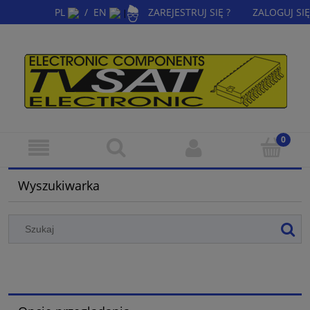
PL
/
EN
ZAREJESTRUJ SIĘ ?
ZALOGUJ SIĘ
|
Wyszukiwarka