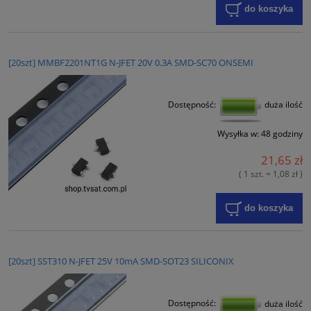
do koszyka
[20szt] MMBF2201NT1G N-JFET 20V 0.3A SMD-SC70 ONSEMI
Dostępność:
duża ilość
Wysyłka w:
48 godziny
21,65 zł
( 1 szt. = 1,08 zł )
do koszyka
[20szt] SST310 N-JFET 25V 10mA SMD-SOT23 SILICONIX
Dostępność:
duża ilość