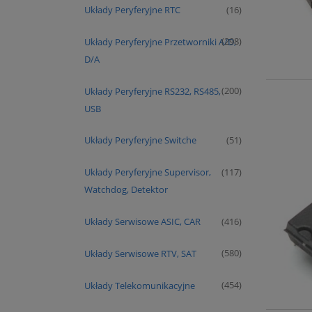
Układy Peryferyjne RTC
(16)
Układy Peryferyjne Przetworniki A/D,
(298)
D/A
Układy Peryferyjne RS232, RS485,
(200)
USB
Układy Peryferyjne Switche
(51)
Układy Peryferyjne Supervisor,
(117)
Watchdog, Detektor
Układy Serwisowe ASIC, CAR
(416)
Układy Serwisowe RTV, SAT
(580)
Układy Telekomunikacyjne
(454)