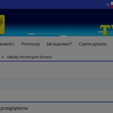
PL
Nowości
Promocje
Jak kupować?
Częste pytania
»
Układy Peryferyjne Drivery
 przeglądania