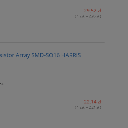
29,52 zł
( 1 szt. = 2,95 zł )
nsistor Array SMD-SO16 HARRIS
niu
22,14 zł
( 1 szt. = 2,21 zł )