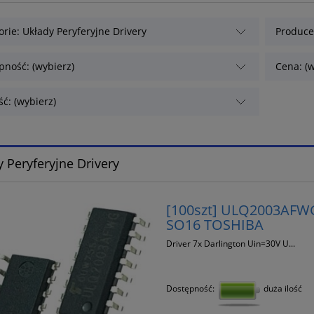
orie: Układy Peryferyjne Drivery
Producen
pność: (wybierz)
Cena: (w
ć: (wybierz)
 Peryferyjne Drivery
[100szt] ULQ2003AFWG 
SO16 TOSHIBA
Driver 7x Darlington Uin=30V U...
Dostępność:
duża ilość