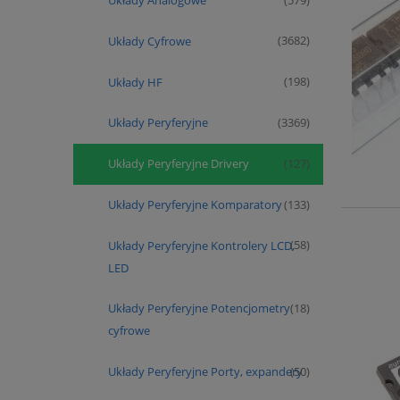
Układy Analogowe
(579)
Układy Cyfrowe
(3682)
Układy HF
(198)
Układy Peryferyjne
(3369)
Układy Peryferyjne Drivery
(127)
Układy Peryferyjne Komparatory
(133)
Układy Peryferyjne Kontrolery LCD,
(58)
LED
Układy Peryferyjne Potencjometry
(18)
cyfrowe
Układy Peryferyjne Porty, expandery
(50)