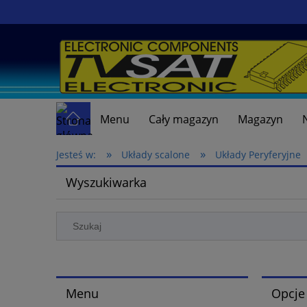
Menu
Cały magazyn
Magazyn
»
»
Jesteś w:
Układy scalone
Układy Peryferyjne
Wyszukiwarka
Menu
Opcje