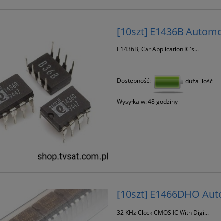
[10szt] E1436B Autom
E1436B, Car Application IC's...
Dostępność:
duża ilość
Wysyłka w:
48 godziny
[10szt] E1466DHO Aut
32 KHz Clock CMOS IC With Digi...