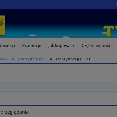
Nowości
Promocje
Jak kupować?
Częste pytania
»
»
 VMOS
Tranzystory JFET
Tranzystory JFET THT
 przeglądania