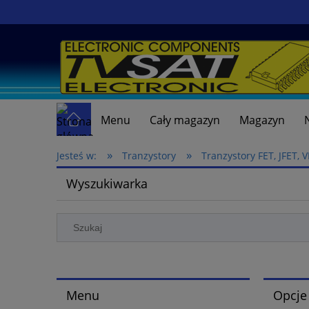
Menu
Cały magazyn
Magazyn
»
»
Jesteś w:
Tranzystory
Tranzystory FET, JFET,
Wyszukiwarka
Menu
Opcje