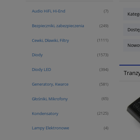
Audio HiFi, Hi-End
(7)
Kateg
Bezpieczniki, zabezpieczenia
(249)
Dostę
Cewki, Dławiki, Filtry
(1111)
Nowoś
Diody
(1573)
Diody LED
(394)
Tranzy
Generatory, Kwarce
(581)
Głośniki, Mikrofony
(65)
Kondensatory
(2125)
Lampy Elektronowe
(4)