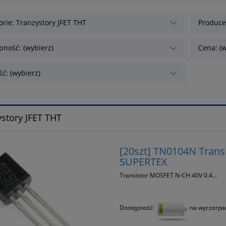
orie: Tranzystory JFET THT
Producen
pność: (wybierz)
Cena: (w
ć: (wybierz)
story JFET THT
[20szt] TN0104N Tran
SUPERTEX
Transistor MOSFET N-CH 40V 0.4...
Dostępność:
na wyczerpa