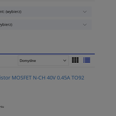
t: (wybierz)
ybierz)
sistor MOSFET N-CH 40V 0.45A TO92
niu