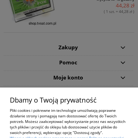
44,28 zł
( 1 szt. = 44,28 zł )
Zakupy
Pomoc
Moje konto
Informacje
Dbamy o Twoją prywatność
Użytkowanie sklepu oznacza zgodę na wykorzystywanie plików cookies.
Pliki cookies i pokrewne im technologie umożliwiają poprawne
Szczegółowe informacje w
Polityce prywatności
.
działanie strony i pomagają nam dostosować ofertę do Twoich
PODANE CENY NA STRONIE DOTYCZĄ WYŁĄCZNIE ZAKUPÓW ZA
potrzeb. Możesz zaakceptować wykorzystanie przez nas wszystkich
POŚREDNICTWEM STRONY shop.tvsat.com.pl !
tych plików i przejść do sklepu lub dostosować użycie plików do
Using the
store
means
consent to the use
of cookies
.
For details,
swoich preferencji, wybierając opcję "Dostosuj zgody".
see our
Privacy Policy
.