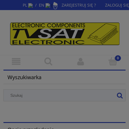
PL
/
EN
ZAREJESTRUJ SIĘ ?
ZALOGUJ SIĘ
|
Wyszukiwarka