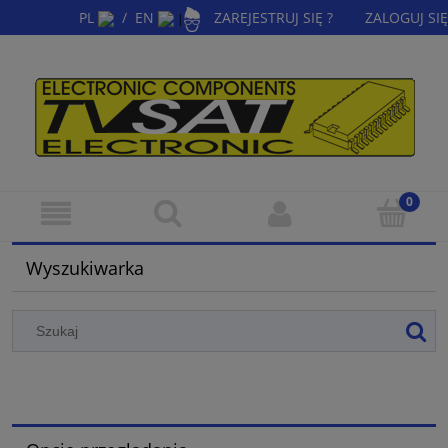
PL
/
EN
ZAREJESTRUJ SIĘ ?
ZALOGUJ SIĘ
|
Wyszukiwarka