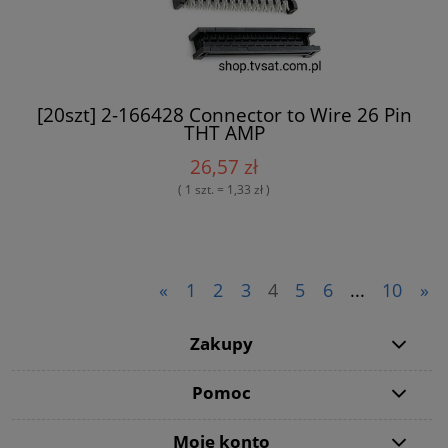
[20szt] 2-166428 Connector to Wire 26 Pin
THT AMP
26,57 zł
( 1 szt. = 1,33 zł )
«
1
2
3
4
5
6
...
10
»
Zakupy
Pomoc
Moje konto