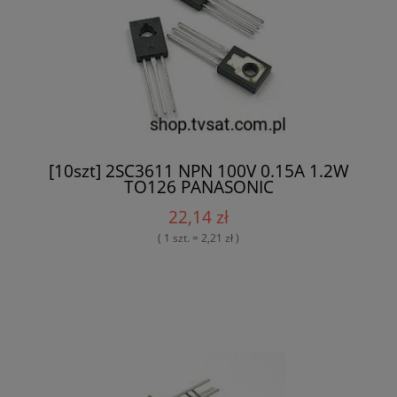
[10szt] 2SC3611 NPN 100V 0.15A 1.2W
TO126 PANASONIC
22,14 zł
( 1 szt. = 2,21 zł )