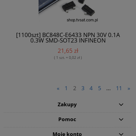
[1100szt] BC848C-E6433 NPN 30V 0.1A
0.3W SMD-SOT23 INFINEON
21,65 zł
( 1 szt. = 0,02 zł )
«
1
2
3
4
5
...
11
»
Zakupy
Pomoc
Moje konto