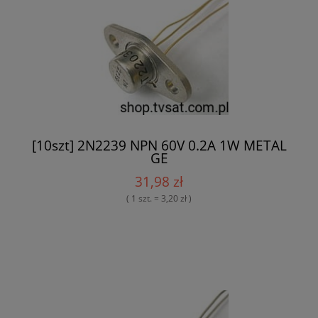
[10szt] 2N2239 NPN 60V 0.2A 1W METAL
GE
31,98 zł
( 1 szt. = 3,20 zł )