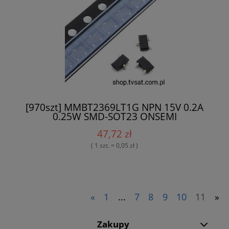
[970szt] MMBT2369LT1G NPN 15V 0.2A
0.25W SMD-SOT23 ONSEMI
47,72 zł
( 1 szt. = 0,05 zł )
«
1
...
7
8
9
10
11
»
Zakupy