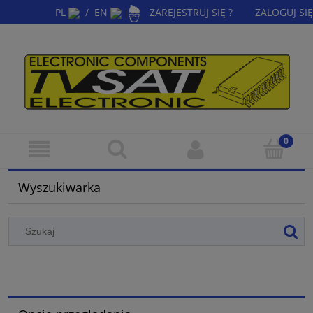
PL
/
EN
ZAREJESTRUJ SIĘ ?
ZALOGUJ SIĘ
|
Wyszukiwarka