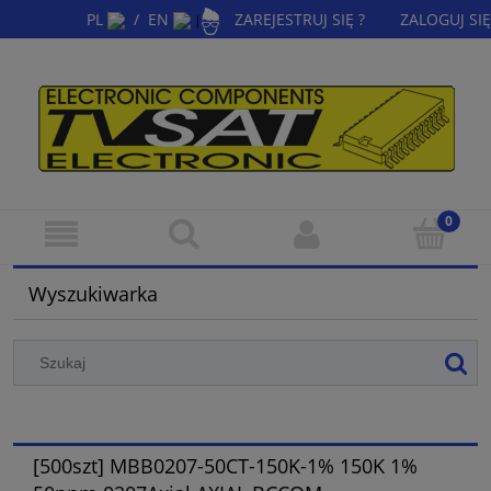
PL
/
EN
ZAREJESTRUJ SIĘ ?
ZALOGUJ SIĘ
|
Wyszukiwarka
[500szt] MBB0207-50CT-150K-1% 150K 1%