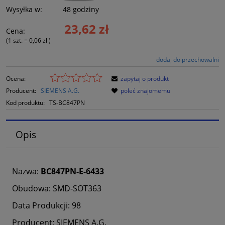
Wysyłka w:
48 godziny
23,62 zł
Cena:
(1
szt.
=
0,06 zł
)
dodaj do przechowalni
Ocena:
zapytaj o produkt
Producent:
SIEMENS A.G.
poleć znajomemu
Kod produktu:
TS-BC847PN
Opis
Nazwa:
BC847PN-E-6433
Obudowa: SMD-SOT363
Data Produkcji: 98
Producent: SIEMENS A.G.