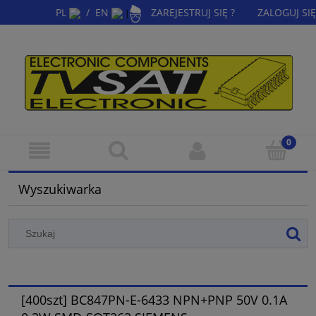
PL
/
EN
ZAREJESTRUJ SIĘ ?
ZALOGUJ SIĘ
|
Wyszukiwarka
[400szt] BC847PN-E-6433 NPN+PNP 50V 0.1A