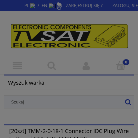
PL
/
EN
ZAREJESTRUJ SIĘ ?
ZALOGUJ SIĘ
|
Wyszukiwarka
[20szt] TMM-2-0-18-1 Connector IDC Plug Wire