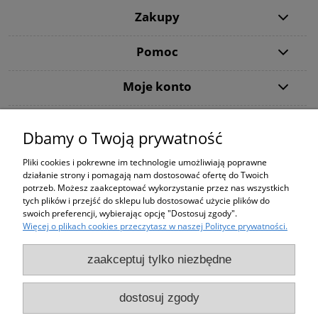
Zakupy
Pomoc
Moje konto
Informacje
Dbamy o Twoją prywatność
Użytkowanie sklepu oznacza zgodę na wykorzystywanie plików cookies.
Pliki cookies i pokrewne im technologie umożliwiają poprawne
Szczegółowe informacje w
Polityce prywatności
.
działanie strony i pomagają nam dostosować ofertę do Twoich
PODANE CENY NA STRONIE DOTYCZĄ WYŁĄCZNIE ZAKUPÓW ZA
potrzeb. Możesz zaakceptować wykorzystanie przez nas wszystkich
POŚREDNICTWEM STRONY shop.tvsat.com.pl !
tych plików i przejść do sklepu lub dostosować użycie plików do
Using the
store
means
consent to the use
of cookies
.
For details,
swoich preferencji, wybierając opcję "Dostosuj zgody".
see our
Privacy Policy
.
Więcej o plikach cookies przeczytasz w naszej Polityce prywatności.
THE PRICES ON THE SITE APPLY ONLY TO PURCHASING THROUGH
THE SITE shop.tvsat.com.pl !
Od 06.08.2026 Do 21.08.2026
zaakceptuj tylko niezbędne
Copyright © TV SAT ELECTRONIC 1984-2022, All Rights
przebywamy //na urlopie.
Reserved
dostosuj zgody
Wyślemy twoją paczkę po
Wszelkie prawa zastrzeżone, kopiowanie całości lub fragmentów -
zabronione.