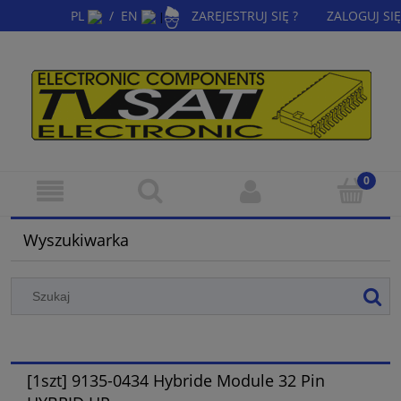
PL
/
EN
ZAREJESTRUJ SIĘ ?
ZALOGUJ SIĘ
|
Wyszukiwarka
[1szt] 9135-0434 Hybride Module 32 Pin