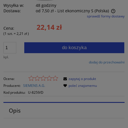
Wysyłka w:
48 godziny
Dostawa:
od 7,50 zł
- List ekonomiczny S
(Polska)
sprawdź formy dostawy
Cena nie zawiera ewentualnych kosztów płatności
22,14 zł
Cena:
(1
szt.
=
2,21 zł
)
do koszyka
kpl.
dodaj do przechowalni
Ocena:
zapytaj o produkt
Producent:
SIEMENS A.G.
poleć znajomemu
Kod produktu:
U-8259/D
Opis