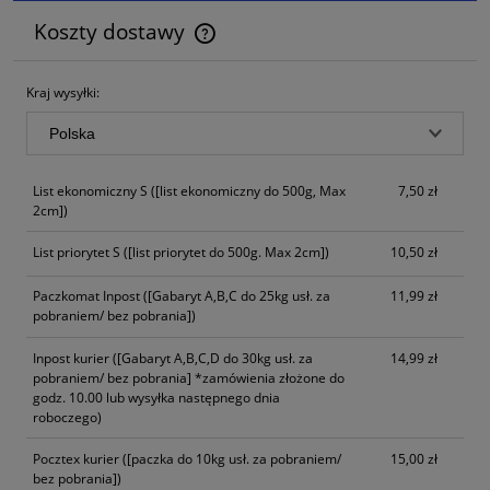
Koszty dostawy
Cena nie zawiera ewentualnych kosztów płatności
Kraj wysyłki:
List ekonomiczny S
([list ekonomiczny do 500g, Max
7,50 zł
2cm])
List priorytet S
([list priorytet do 500g. Max 2cm])
10,50 zł
Paczkomat Inpost
([Gabaryt A,B,C do 25kg usł. za
11,99 zł
pobraniem/ bez pobrania])
Inpost kurier
([Gabaryt A,B,C,D do 30kg usł. za
14,99 zł
pobraniem/ bez pobrania] *zamówienia złożone do
godz. 10.00 lub wysyłka następnego dnia
roboczego)
Pocztex kurier
([paczka do 10kg usł. za pobraniem/
15,00 zł
bez pobrania])