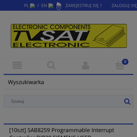
PL
/
EN
ZAREJESTRUJ SIĘ ?
ZALOGUJ SIĘ
|
Wyszukiwarka
[10szt] SAB8259 Programmable Interrupt