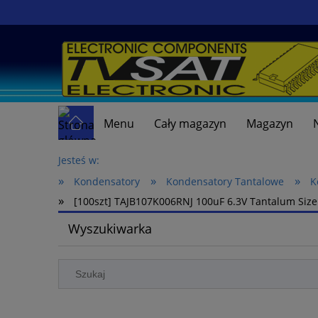
Menu
Cały magazyn
Magazyn
Jesteś w:
»
»
»
Kondensatory
Kondensatory Tantalowe
K
»
[100szt] TAJB107K006RNJ 100uF 6.3V Tantalum Siz
Wyszukiwarka