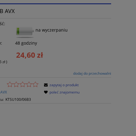
-B AVX
ść:
na wyczerpaniu
w:
48 godziny
24,60 zł
5 zł
)
dodaj do przechowalni
zapytaj o produkt
AVX
poleć znajomemu
tu:
KTSU100/06B3