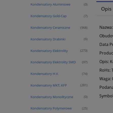
Kondensatory Aluminiowe
(0)
Opis
Kondensatory Gold-Cap
(7)
Nazwa:
Kondensatory Ceramiczne
(968)
Obudo
Kondensatory Drabinki
(6)
Data P
Kondensatory Elektrolity
(273)
Produc
Opis: 
Kondensatory Elektrolity SMD
(97)
RoHs: 
Kondensatory H.V.
(74)
Waga: 0
Kondensatory MKT, KFP
(281)
Podana 
Symbol
Kondensatory Monolityczne
(0)
Kondensatory Polymerowe
(25)