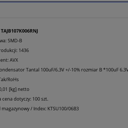
TAJB107K006RNJ
wa: SMD-B
rodukcji: 1436
ent: AVX
Kondensator Tantal 100uF/6.3V +/-10% rozmiar B *100uF 6.3
Tak/RoHs
,01 [kg] netto
cena dotyczy: 100 szt.
 magazynowy / Index: KTSU100/06B3