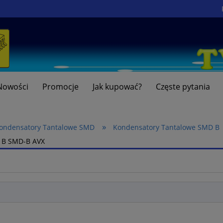
Nowości
Promocje
Jak kupować?
Częste pytania
»
ondensatory Tantalowe SMD
Kondensatory Tantalowe SMD B
e B SMD-B AVX