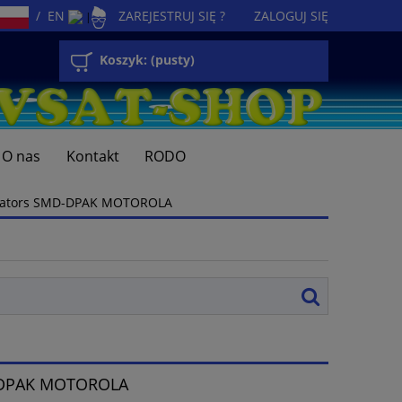
/
EN
ZAREJESTRUJ SIĘ ?
ZALOGUJ SIĘ
|
Koszyk:
(pusty)
O nas
Kontakt
RODO
ulators SMD-DPAK MOTOROLA
D-DPAK MOTOROLA