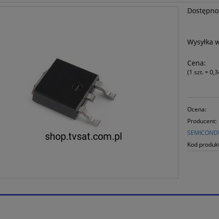
Dostępno
Wysyłka 
Cena:
(1
szt.
=
0,3
Ocena:
Producent:
SEMICOND
Kod produk