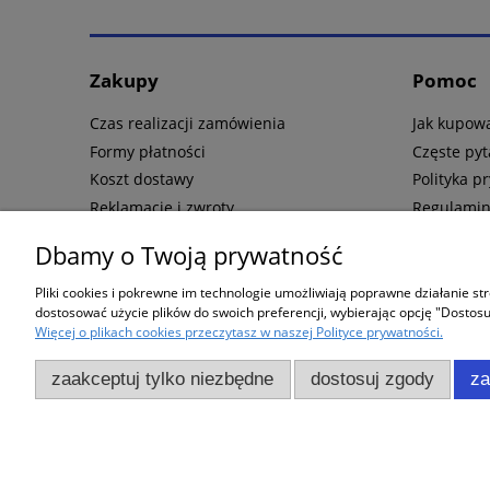
Zakupy
Pomoc
Czas realizacji zamówienia
Jak kupow
Formy płatności
Częste pyt
Koszt dostawy
Polityka p
Reklamacje i zwroty
Regulami
Użytkowanie s
Dbamy o Twoją prywatność
PODANE CEN
Pliki cookies i pokrewne im technologie umożliwiają poprawne działanie s
THE 
dostosować użycie plików do swoich preferencji, wybierając opcję "Dostosu
Więcej o plikach cookies przeczytasz w naszej Polityce prywatności.
C
W
zaakceptuj tylko niezbędne
dostosuj zgody
za
Other products
Od 06.08.2026 Do 21.08.2026
We are currently away from 06