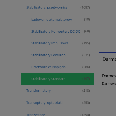
Stabilizatory, przetwornice
(1087)
Ładowanie akumulatorów
(10)
Stabilizatory Konwertery DC-DC
(68)
Stabilizatory Impulsowe
(195)
Stabilizatory LowDrop
(331)
Darm
Przetwornice Napięcia
(286)
Darmowa
Stabilizatory Standard
(197)
Darmowa d
Transformatory
(218)
Transoptory, optotriaki
(253)
Tranzystory
(1394)