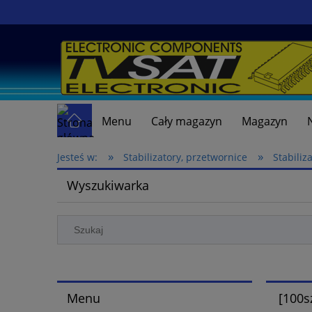
Menu
Cały magazyn
Magazyn
»
»
Jesteś w:
Stabilizatory, przetwornice
Stabiliz
Wyszukiwarka
Menu
[100