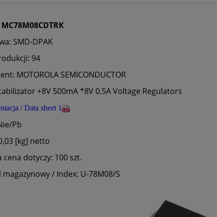
MC78M08CDTRK
wa: SMD-DPAK
odukcji: 94
cent: MOTOROLA SEMICONDUCTOR
tabilizator +8V 500mA *8V 0.5A Voltage Regulators
acja / Data sheet 1
Nie/Pb
,03 [kg] netto
cena dotyczy: 100 szt.
 magazynowy / Index: U-78M08/S