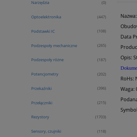
Narzędzia
(0)
Nazwa:
Optoelektronika
(447)
Obudo
Podstawki IC
(108)
Data Pr
Podzespoły mechaniczne
(265)
Produ
Opis: S
Podzespoły różne
(187)
Dokument
Potencjometry
(202)
RoHs: 
Przekaźniki
Waga: 0
(396)
Podana 
Przełączniki
(215)
Symbol
Rezystory
(1703)
Sensory, czujniki
(118)