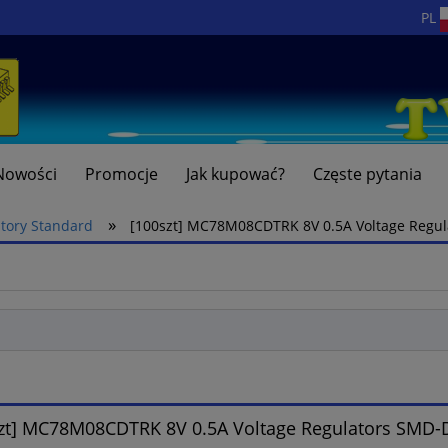
PL
Nowości
Promocje
Jak kupować?
Częste pytania
»
atory Standard
[100szt] MC78M08CDTRK 8V 0.5A Voltage Reg
szt] MC78M08CDTRK 8V 0.5A Voltage Regulators SM