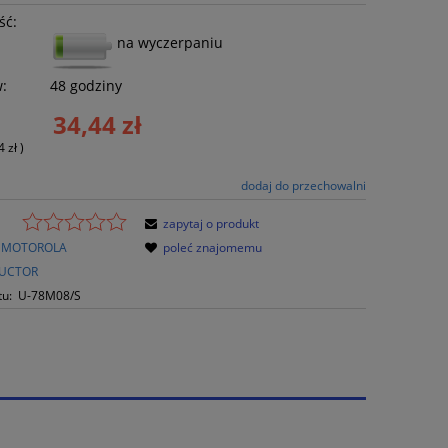
ść:
na wyczerpaniu
w:
48 godziny
34,44 zł
4 zł
)
dodaj do przechowalni
zapytaj o produkt
MOTOROLA
poleć znajomemu
UCTOR
tu:
U-78M08/S