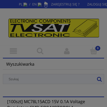
PL
/
EN
ZAREJESTRUJ SIĘ ?
ZALOGUJ SIĘ
|
Wyszukiwarka
[100szt] MC78L15ACD 15V 0.1A Voltage